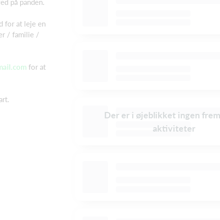
ved på panden.
 for at leje en
 / familie /
mail.com
for at
art.
Der er i øjeblikket ingen fre
aktiviteter