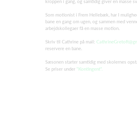
kroppen i gang, og samtidig giver en masse s
Som motionist i Frem Hellebæk, har I mulighed
bane en gang om ugen, og sammen med venner
arbejdskollegaer få en masse motion.
Skriv til Cathrine på mail:
CathrineGretoft@g
reservere en bane.
Sæsonen starter samtidig med skolernes opst
Se priser under
"Kontingent".