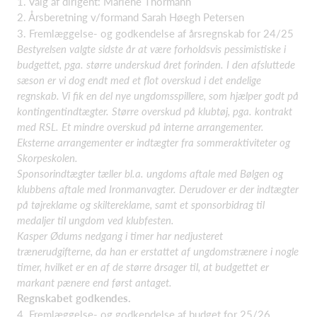
1. Valg af dirigent: Marlene Thormann
2. Årsberetning v/formand Sarah Høegh Petersen
3. Fremlæggelse- og godkendelse af årsregnskab for 24/25
Bestyrelsen valgte sidste år at være forholdsvis pessimistiske i
budgettet, pga. større underskud året forinden. I den afsluttede
sæson er vi dog endt med et flot overskud i det endelige
regnskab. Vi fik en del nye ungdomsspillere, som hjælper godt på
kontingentindtægter. Større overskud på klubtøj, pga. kontrakt
med RSL. Et mindre overskud på interne arrangementer.
Eksterne arrangementer er indtægter fra sommeraktiviteter og
Skorpeskolen.
Sponsorindtægter tæller bl.a. ungdoms aftale med Bølgen og
klubbens aftale med Ironmanvagter. Derudover er der indtægter
på tøjreklame og skiltereklame, samt et sponsorbidrag til
medaljer til ungdom ved klubfesten.
Kasper Ødums nedgang i timer har nedjusteret
trænerudgifterne, da han er erstattet af ungdomstrænere i nogle
timer, hvilket er en af de større årsager til, at budgettet er
markant pænere end først antaget.
Regnskabet godkendes.
4. Fremlæggelse- og godkendelse af budget for 25/26