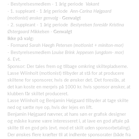
- Bestyrelsesmedlem - 1 årig periode
Vakant
-
1. suppleant - 1 årig periode
Ann-Carina Højgaard
(motionist) ønsker genvalg -
Genvalgt
- 2. suppleant - 1 årig periode
Bestyrelsen foreslår Kristina
Østergaard Mikkelsen -
Genvalgt
Ikke på valg:
- Formand
Sarah Høegh Petersen (motionist + miniton-mor)
- Bestyrelsesmedlem
Louise Brink Jeppesen (ungdom- mor)
6. Evt.
Sponsor: Der tales frem og tilbage omkring skiltepladserne.
Lasse Wiinholt (motionist) tilbyder at stå for at producere
skiltene for sponsorer, hvis de ønsker det. Det foreslås, at
det kan koste en merpris på 1000 kr. hvis sponsor ønsker, at
klubben får skiltet produceret.
Lasse Wiinholt og Benjamin Højgaard tilbyder at tage skilte
ned og sætte nye op, hvis der lejes en lift.
Benjamin Højgaard nævner, at hans søn er grafisk designer
og måske kunne være interesseret i, at lave en god aftale på
skilte til en god pris (evt. mod et skilt uden sponsorbetaling).
Der ønskes flere kræfter til at indhente sponsorater (både fra